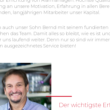
zur Errichtung von Alarmanlagen. Höchste Quali
ang an unsere Motivation, Erfahrung in allen Ber
nden, langjährigen Mitarbeiter unser Kapital.
nun auch unser Sohn Bernd mit seinem fundierten
hen das Team. Damit alles so bleibt, wie es ist u
wir uns laufend weiter. Denn nur so sind wir imm
 ausgezeichnetes Service bieten!
Der wichtigste Erf