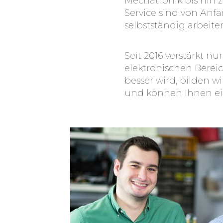
Mechatronik bis hin 
Service sind von Anf
selbstständig arbeite
Seit 2016 verstärkt 
elektronischen Bereic
besser wird, bilden 
und können Ihnen ein