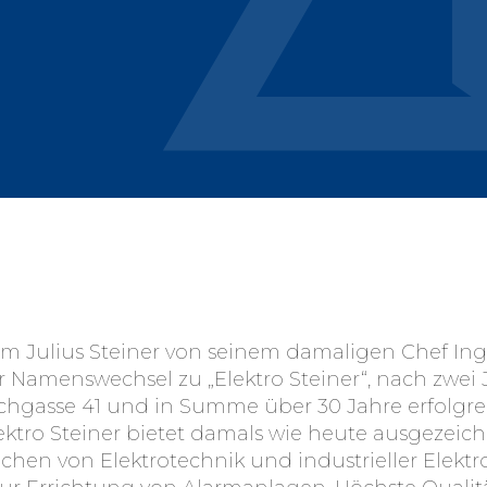
m Julius Steiner von seinem damaligen Chef Ing.
er Namenswechsel zu „Elektro Steiner“, nach zwei
chgasse 41 und in Summe über 30 Jahre erfolgre
ektro Steiner bietet damals wie heute ausgezei
chen von Elektrotechnik und industrieller Elektr