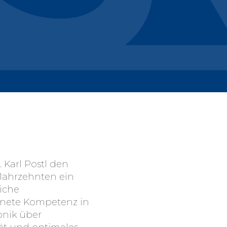
 Karl Postl den
 Jahrzehnten ein
iche
chnete Kompetenz in
onik über