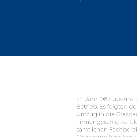
Im Jahr 1987 übernah
Betrieb. Es folgten d
Umzug in die Grazba
Firmengeschichte. El
sämtlichen Fachberei